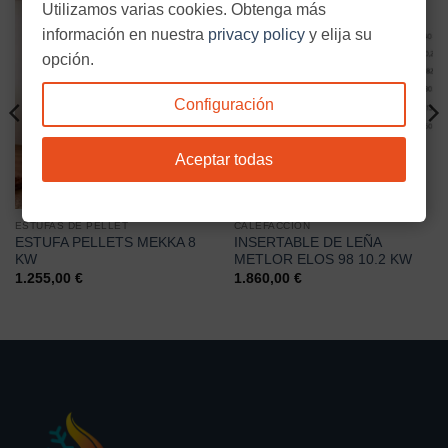
Utilizamos varias cookies. Obtenga más
información en nuestra
privacy policy
y elija su
opción.
Configuración
Aceptar todas
ESTUFAS DE PELLET
CALEFACCIÓN
ESTUFA PELLETS MEKKA 8
INSERTABLE DE LEÑA
KW
METLOR ELOS 98 10.2 KW
1.255,00
€
1.860,00
€