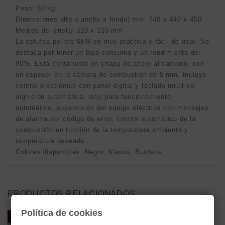
Peso: 60 kg.
Dimensiones alto x ancho x fondo) mm: 740 x 440 x 450
Medida del cristal 320 x 225 mm
La estufaa pellets 6kW es muy práctica y fácil de usar. Se
destaca por tener un bajo consumo y un rendimiento del
90%. Está constituido en chapa de acero al carbono, con
un espesor en la cámara de combustión de 5 mm. Incluye
control electrónico con panel digital y teclado intuitivo,
ingnición automática, reloj para funcionamiento
automático, supervisión del equipo eléctrico con mensajes
de alarma por código de error, control automático de la
combustión en función de la temperatura ambiente y
temperatura deseada.
Colores disponibles: Negro, blanco, Burdeos.
PRODUCTOS RELACIONADOS
Política de cookies