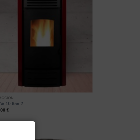
ACCIÓN
Air 10 85m2
,00
€