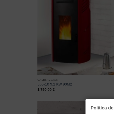
CALEFACCIÓN
Lucy10 9.2 KW 90M2
1.750,00
€
Política d