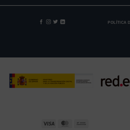
POLÍTICA 
Visa
MasterCard
Bank
Transfer