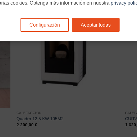
arias cookies. Obtenga más información en nuestra
privacy poli
Configuración
Aceptar todas
CALEFACCIÓN
CALEF
Quadra 12.5 KW 105M2
CURVI
2.200,00
€
1.620