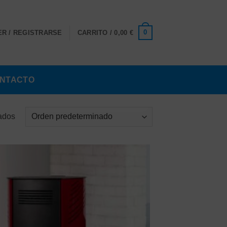
0
R / REGISTRARSE
CARRITO /
0,00
€
NTACTO
tados