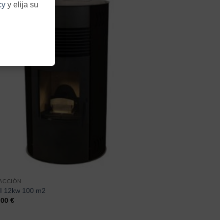
cy
y elija su
ACCIÓN
 12kw 100 m2
,00
€