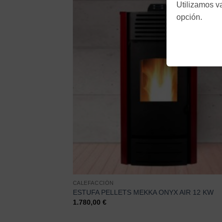
Utilizamos v
opción.
CALEFACCIÓN
ESTUFA PELLETS MEKKA ONYX AIR 12 KW
1.780,00
€