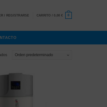
0
R / REGISTRARSE
CARRITO /
0,00
€
NTACTO
tados