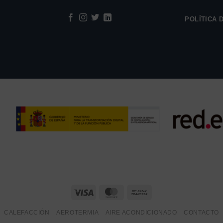
POLÍTICA 
Visa
MasterCard
Bank
Transfer
CALEFACCIÓN
AEROTERMIA
AIRE ACONDICIONADO
CONTACTO