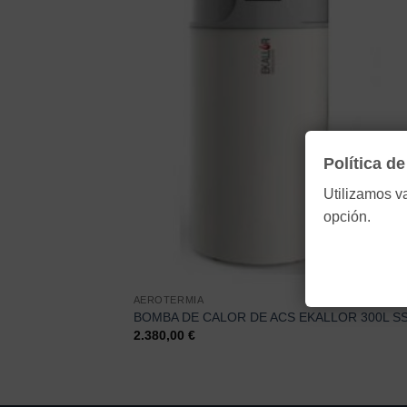
Política d
Utilizamos v
opción.
AEROTERMIA
BOMBA DE CALOR DE ACS EKALLOR 300L S
2.380,00
€