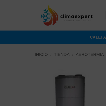
Saltar
al
contenido
CALEFA
INICIO
/
TIENDA
/
AEROTERMIA